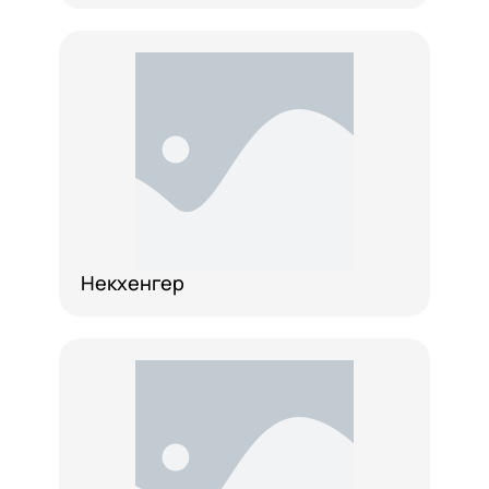
Некхенгер