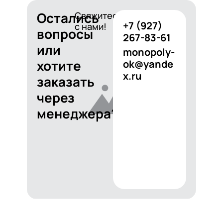
Остались
Свяжитесь
+7 (927)
с нами!
вопросы
267-83-61
или
monopoly-
хотите
ok@yande
x.ru
заказать
через
менеджера?