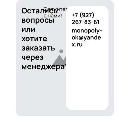
Остались
Свяжитесь
+7 (927)
с нами!
вопросы
267-83-61
или
monopoly-
хотите
ok@yande
x.ru
заказать
через
менеджера?