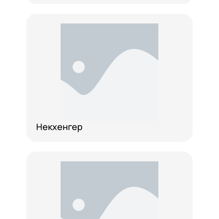
Некхенгер